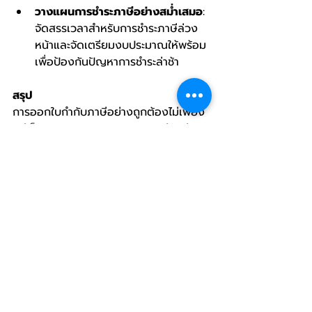
วางแผนการชำระภาษีอย่างสม่ำเสมอ
: 
จัดสรรเวลาสำหรับการชำระภาษีล่วง
หน้าและจัดเตรียมงบประมาณให้พร้อม 
เพื่อป้องกันปัญหาการชำระล่าช้า
สรุป
การออกใบกำกับภาษีอย่างถูกต้องไม่เพียง
แต่เป็นการปฏิบัติตามกฎหมาย แต่ยังช่วย
ให้ธุรกิจมีความโปร่งใสและน่าเชื่อถือใน
สายตาของลูกค้า อย่าลืมว่า ค่าปรับและเงิน
เพิ่มที่เกิดขึ้นจากการละเลยอาจทำให้ธุรกิจ
เสียค่าใช้จ่ายเกินจำเป็น ดังนั้นควรให้ความ
สำคัญกับการออกใบกำกับภาษีอย่างถูก
ต้องครบถ้วนทุกครั้ง
AccountingServices #ThaiTaxServices #SMEAccounting #PersonalTax #BookkeepingSolutions
CIT
VAT
VATFilingTips
VATComplianceTH
Tax Insights