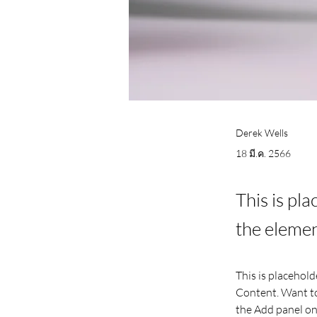
Derek Wells
18 มี.ค. 2566
This is pl
the elemen
This is placehold
Content. Want to
the Add panel on 