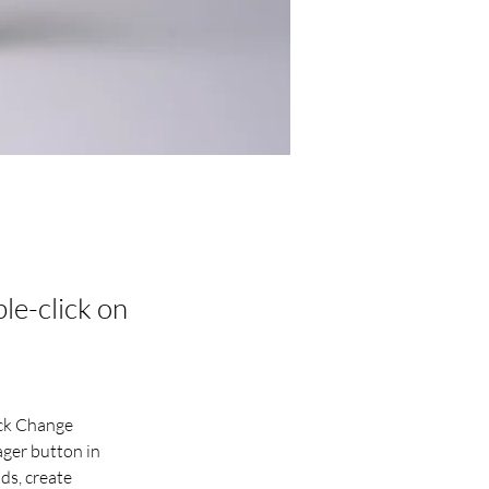
ble-click on
ick Change 
ger button in 
ds, create 