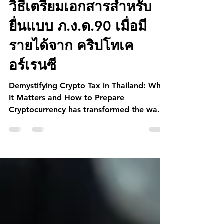
23 ส.ค. 2568
ยาว 1 นาที
วิธีเตรียมเอกสารสำหรับ
ยื่นแบบ ภ.ง.ด.90 เมื่อมี
รายได้จาก คริปโทเค
อร์เรนซี
Demystifying Crypto Tax in Thailand: Why
It Matters and How to Prepare
Cryptocurrency has transformed the way
we invest, trade, and manage wealth —
but when it comes to tax compliance,
things can get complicated. In Thailand,
the Revenue Department has strict
regulations regarding income generated
from digital assets, and failing to comply
could lead to penalties.