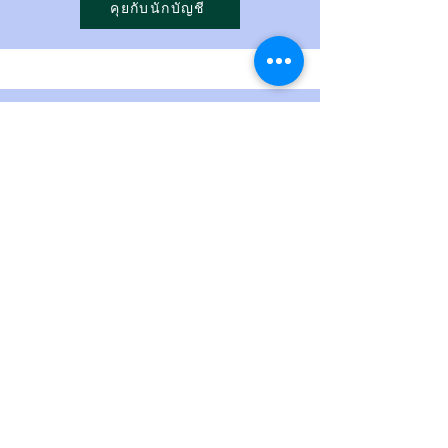
คุยกับนักบัญชี
"ทีมสำนักงานบัญชีและภาษีไทยใจ
บ้านๆ ช่วยแก้ไขปัญหาภาษีและ
จัดการบัญชี หลังจากที่เราเคยมี
ปัญหากับนักบัญชีคนก่อน ทำให้
ธุรกิจดำเนินไปอย่างราบรื่นและ
มั่นใจ”
คุณธนวัฒน์, เจ้าของธุรกิจท่องเที่ยว