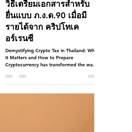
23 ส.ค. 2568
ยาว 1 นาที
วิธีเตรียมเอกสารสำหรับ
ยื่นแบบ ภ.ง.ด.90 เมื่อมี
รายได้จาก คริปโทเค
อร์เรนซี
Demystifying Crypto Tax in Thailand: Why
It Matters and How to Prepare
Cryptocurrency has transformed the way
we invest, trade, and manage wealth —
but when it comes to tax compliance,
things can get complicated. In Thailand,
the Revenue Department has strict
regulations regarding income generated
from digital assets, and failing to comply
could lead to penalties.