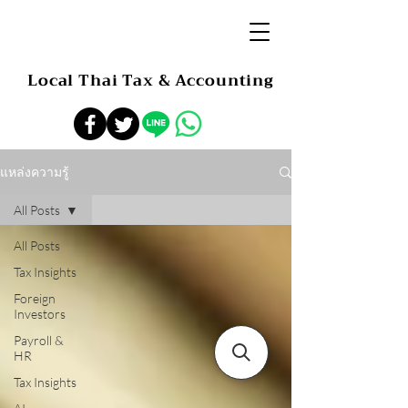
Local Thai Tax & Accounting
แหล่งความรู้
All Posts
All Posts
Tax Insights
Foreign
Investors
Payroll &
HR
Tax Insights